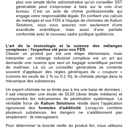
plus une simple tâche administrative qu’un conseiller SST
généraliste peut s'improviser à faire sur le coin d’un
bureau. C'est un acte de chimie professionnelle qui
engage votre responsabilité légale. En confiant vos calculs
de mélanges et vos FDS à l’équipe de chimistes de Kalium
Solutions, vous vous assurez non seulement d’une
exactitude scientifique, mais aussi d’une parfaite
conformité avec le nouveau cadre juridique québécois.
L’art de la toxicologie et la science des mélanges
complexes : l'expertise clé pour vos FDS
Classer un produit pur est une étape élémentaire, mais
interpréter un mélange industriel complexe est un art qui
demande une nuance que seul un bagage scientifique permet
de maîtriser. Là où un conseiller généraliste se contente
souvent d'appliquer des règles génériques de « coupure »
(comme les seuils de 1 % ou 0,1 %), le chimiste plonge dans la
mécanique des substances.
Un expert-chimiste ne se limite pas à lire une base de données ;
il sait interpréter une étude de DL50 (dose létale médiane) et
comprendre les mécanismes de pénétration systémique. La
véritable force de
Kalium Solutions
réside dans l'application
rigoureuse des
formules d'additivité
. Lorsqu'on combine
plusieurs substances, les dangers ne s'additionnent pas
simplement : ils interagissent.
Pour déterminer la toxicité réelle du produit fini, nous utilisons